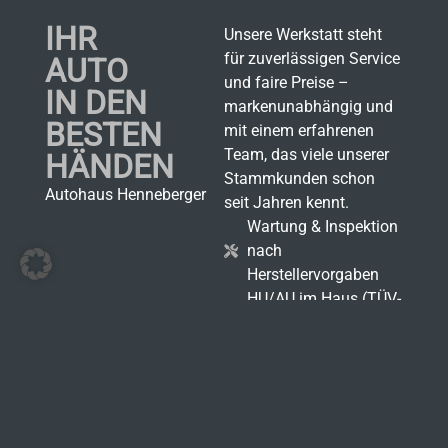
IHR
Unsere Werkstatt steht
für zuverlässigen Service
AUTO
und faire Preise –
IN DEN
markenunabhängig und
BESTEN
mit einem erfahrenen
Team, das viele unserer
HÄNDEN
Stammkunden schon
Autohaus Henneberger
seit Jahren kennt.
Wartung & Inspektion
nach
Herstellervorgaben
HU/AU im Haus (TÜV-
Partner)
Reparaturen aller Art
(Bremsen, Auspuff,
Elektronik, u.v.m.)
Unfallinstandsetzung &
Versicherungsabwicklung